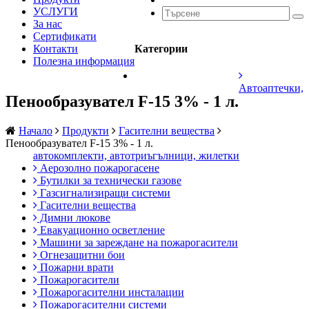
УСЛУГИ
За нас
Сертификати
Контакти
Категории
Полезна информация
Автоаптечки,
Пенообразувател F-15 3% - 1 л.
Начало
Продукти
Гасителни вещества
Пенообразувател F-15 3% - 1 л.
автокомплекти, автотриъгълници, жилетки
Аерозолно пожарогасене
Бутилки за технически газове
Газсигнализиращи системи
Гасителни вещества
Димни люкове
Евакуационно осветление
Машини за зареждане на пожарогасители
Огнезащитни бои
Пожарни врати
Пожарогасители
Пожарогасителни инсталации
Пожарогасителни системи