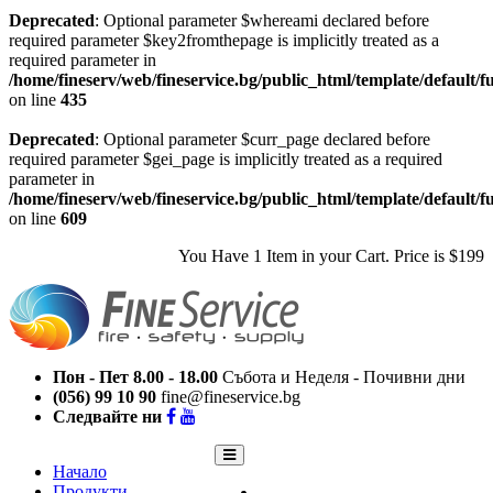
Deprecated
: Optional parameter $whereami declared before
required parameter $key2fromthepage is implicitly treated as a
required parameter in
/home/fineserv/web/fineservice.bg/public_html/template/default/f
on line
435
Deprecated
: Optional parameter $curr_page declared before
required parameter $gei_page is implicitly treated as a required
parameter in
/home/fineserv/web/fineservice.bg/public_html/template/default/f
on line
609
You Have
1 Item
in your Cart. Price is
$199
Пон - Пет 8.00 - 18.00
Събота и Неделя - Почивни дни
(056) 99 10 90
fine@fineservice.bg
Следвайте ни
Начало
Продукти