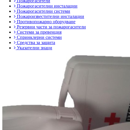
Пожарогасители
Пожарогасителни инсталации
Пожарогасителни системи
Пожароизвестителни инсталации
Противопожарно оборудване
Резервни части за пожарогасители
Системи за превенция
Спринклерни системи
Средства за защита
Указателни знаци