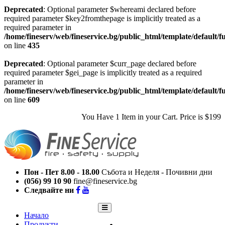
Deprecated
: Optional parameter $whereami declared before
required parameter $key2fromthepage is implicitly treated as a
required parameter in
/home/fineserv/web/fineservice.bg/public_html/template/default/f
on line
435
Deprecated
: Optional parameter $curr_page declared before
required parameter $gei_page is implicitly treated as a required
parameter in
/home/fineserv/web/fineservice.bg/public_html/template/default/f
on line
609
You Have
1 Item
in your Cart. Price is
$199
Пон - Пет 8.00 - 18.00
Събота и Неделя - Почивни дни
(056) 99 10 90
fine@fineservice.bg
Следвайте ни
Начало
Продукти