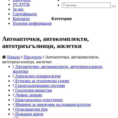
УСЛУГИ
За нас
Сертификати
Контакти
Категории
Полезна информация
Автоаптечки, автокомплекти,
автотриъгълници, жилетки
Начало
Продукти
Автоаптечки, автокомплекти,
автотриъгълници, жилетки
Автоаптечки, автокомплекти, автотриъгълници,
жилетки
Аерозолно пожарогасене
Бутилки за технически газове
Газсигнализиращи системи
Гасителни вещества
Димни люкове
Евакуационно осветление
Машини за зареждане на пожарогасители
Огнезащитни бои
Пожарни врати