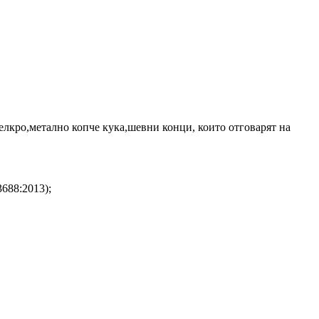
Велкро,метално копче кука,шевни конци, които отговарят на
688:2013);