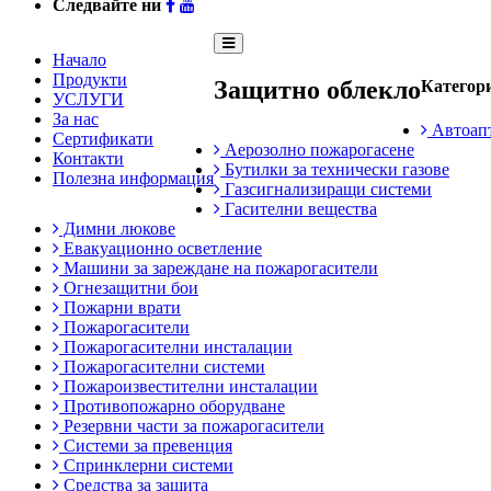
Следвайте ни
Начало
Продукти
Защитно облекло
Категор
УСЛУГИ
За нас
Автоапт
Сертификати
Аерозолно пожарогасене
Контакти
Бутилки за технически газове
Полезна информация
Газсигнализиращи системи
Гасителни вещества
Димни люкове
Евакуационно осветление
Машини за зареждане на пожарогасители
Огнезащитни бои
Пожарни врати
Пожарогасители
Пожарогасителни инсталации
Пожарогасителни системи
Пожароизвестителни инсталации
Противопожарно оборудване
Резервни части за пожарогасители
Системи за превенция
Спринклерни системи
Средства за защита