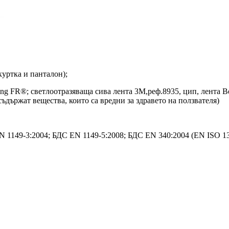
уртка и панталон);
ing FR®; светлоотразяваща сива лента 3М,реф.8935, цип, лента 
ъдържат вещества, които са вредни за здравето на ползвателя)
 1149-3:2004; БДС EN 1149-5:2008; БДС EN 340:2004 (EN ISO 13