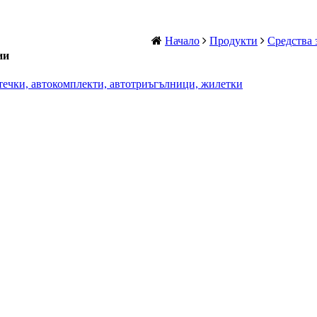
Начало
Продукти
Средства 
ии
ечки, автокомплекти, автотриъгълници, жилетки