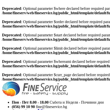
Deprecated
: Optional parameter $where declared before required par
/home/fineserv/web/fineservice.bg/public_html/template/default/f
Deprecated
: Optional parameter $order declared before required para
/home/fineserv/web/fineservice.bg/public_html/template/default/f
Deprecated
: Optional parameter $start declared before required para
/home/fineserv/web/fineservice.bg/public_html/template/default/f
Deprecated
: Optional parameter $limit declared before required para
/home/fineserv/web/fineservice.bg/public_html/template/default/f
Deprecated
: Optional parameter $whereami declared before required 
/home/fineserv/web/fineservice.bg/public_html/template/default/f
Deprecated
: Optional parameter $curr_page declared before required 
/home/fineserv/web/fineservice.bg/public_html/template/default/f
Пон - Пет 8.00 - 18.00
Събота и Неделя - Почивни дни
(056) 99 10 90
fine@fineservice.bg