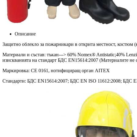
Описание
Защитно облекло за пожарникари в открита местност, костюм (к
Материали и състав: тъкан---> 60% Nomex® Antistatic;40% Lenz
изискванията на стандарт БДС EN15614:2007 (Материалите не с
Маркировка: CE 0161, нотифициращ орган AITEX
Стандарти: БДС EN15614:2007; БДС EN ISO 11612:2008; БДС EN